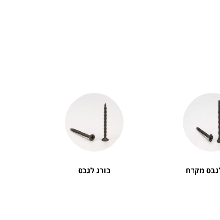
לגבס מקדח
בורג לגבס