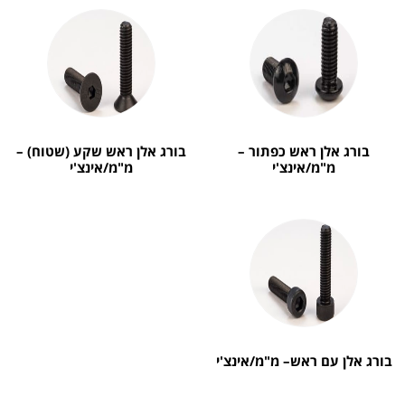
בורג אלן ראש כפתור –
בורג אלן ראש שקע (שטוח) –
מ"מ/אינצ'י
מ"מ/אינצ'י
בורג אלן עם ראש– מ"מ/אינצ'י