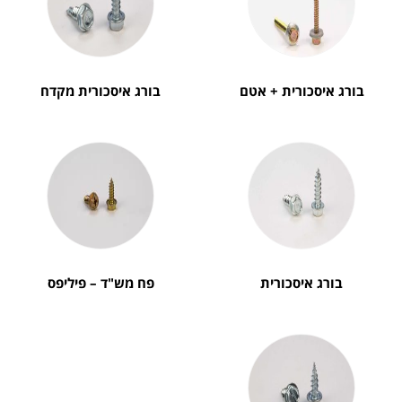
בורג איסכורית + אטם
בורג איסכורית מקדח
בורג איסכורית
פח מש"ד – פיליפס