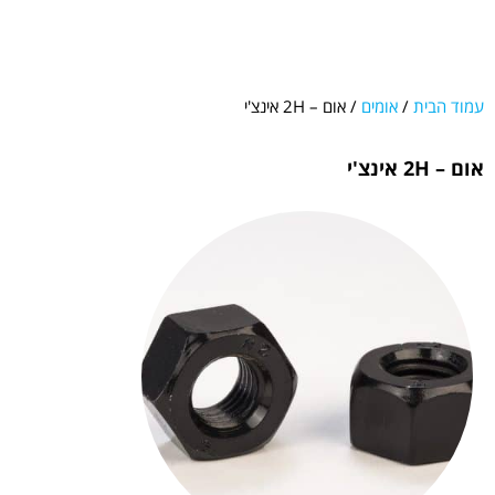
עמוד הבית
/
אומים
/ אום – 2H אינצ'י
אום – 2H אינצ'י